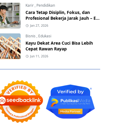
Karir
,
Pendidikan
Cara Tetap Disiplin, Fokus, dan
Profesional Bekerja Jarak Jauh – EF
EFEKTA English for Adults
Jan 27, 2026
Bisnis
,
Edukasi
Kayu Dekat Area Cuci Bisa Lebih
Cepat Rawan Rayap
Jun 11, 2026