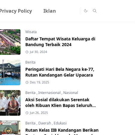
Privacy Policy
Iklan
Wisata
Daftar Tempat Wisata Keluarga di
Bandung Terbaik 2024
Jul 30, 2024
Berita
Peringati Hari Bela Negara ke-77,
Rutan Kandangan Gelar Upacara
Des 19, 2025
Berita
,
Internasional
,
Nasional
Aksi Sosial dilakukan Serentak
oleh Ribuan Klien Bapas Seluruh
Indonesia dalam Penerapan Pidana
Jun 26, 2025
Alternatif
Berita
,
Daerah
,
Edukasi
Rutan Kelas IIB Kandangan Berikan