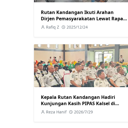
Rutan Kandangan Ikuti Arahan
Dirjen Pemasyarakatan Lewat Rapat
Virtual
Rafiq Z
2025/12/24
Kepala Rutan Kandangan Hadiri
Kunjungan Kasih PIPAS Kalsel di
LPKA Martapura
Reza Hanif
2026/7/29