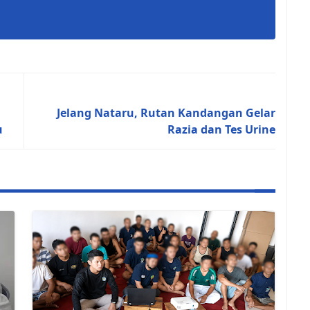
Previous Post
Jelang Nataru, Rutan Kandangan Gelar
u
Razia dan Tes Urine