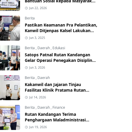
Bantuan Sosial kepada Masyarakat
yang Membutuhkan
Jun 22, 2026
Berita
Pastikan Keamanan Pra Pelantikan,
Kanwil Ditjenpas Kalsel Lakukan
Cek Fisik di Rutan Kandangan,
Jun 3, 2025
Rantau dan Pelaihari
Berita
,
Daerah
,
Edukasi
Satops Patnal Rutan Kandangan
Gelar Operasi Penegakan Disiplin
dan Tertib untuk Perkuat
Jun 3, 2026
Kedisiplinan
Berita
,
Daerah
Kakanwil dan Jajaran Tinjau
Fasilitas Klinik Pratama Rutan
Kelas IIB Kandangan
Jul 14, 2026
Berita
,
Daerah
,
Finance
Rutan Kandangan Terima
Penghargaan Maladministrasi
Pelayanan Publik Kemenimipas
Jun 19, 2026
Tahun 2025