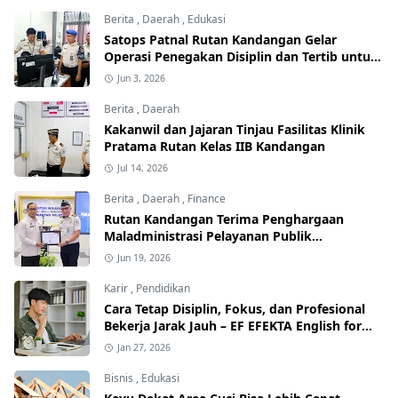
Berita
,
Daerah
,
Edukasi
Satops Patnal Rutan Kandangan Gelar
Operasi Penegakan Disiplin dan Tertib untuk
Perkuat Kedisiplinan
Jun 3, 2026
Berita
,
Daerah
Kakanwil dan Jajaran Tinjau Fasilitas Klinik
Pratama Rutan Kelas IIB Kandangan
Jul 14, 2026
Berita
,
Daerah
,
Finance
Rutan Kandangan Terima Penghargaan
Maladministrasi Pelayanan Publik
Kemenimipas Tahun 2025
Jun 19, 2026
Karir
,
Pendidikan
Cara Tetap Disiplin, Fokus, dan Profesional
Bekerja Jarak Jauh – EF EFEKTA English for
Adults
Jan 27, 2026
Bisnis
,
Edukasi