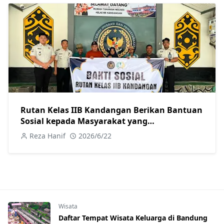
Rutan Kelas IIB Kandangan Berikan Bantuan
Sosial kepada Masyarakat yang
Membutuhkan
Reza Hanif
2026/6/22
Wisata
Daftar Tempat Wisata Keluarga di Bandung