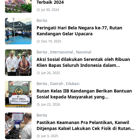
Terbaik 2024
Jul 30, 2024
Berita
Peringati Hari Bela Negara ke-77, Rutan
Kandangan Gelar Upacara
Des 19, 2025
Berita
,
Internasional
,
Nasional
Aksi Sosial dilakukan Serentak oleh Ribuan
Klien Bapas Seluruh Indonesia dalam
Penerapan Pidana Alternatif
Jun 26, 2025
Berita
,
Daerah
,
Edukasi
Rutan Kelas IIB Kandangan Berikan Bantuan
Sosial kepada Masyarakat yang
Membutuhkan
Jun 22, 2026
Berita
Pastikan Keamanan Pra Pelantikan, Kanwil
Ditjenpas Kalsel Lakukan Cek Fisik di Rutan
Kandangan, Rantau dan Pelaihari
Jun 3, 2025