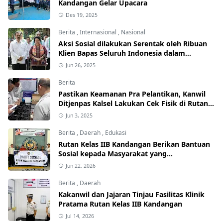
Kandangan Gelar Upacara
Des 19, 2025
Berita
,
Internasional
,
Nasional
Aksi Sosial dilakukan Serentak oleh Ribuan
Klien Bapas Seluruh Indonesia dalam
Penerapan Pidana Alternatif
Jun 26, 2025
Berita
Pastikan Keamanan Pra Pelantikan, Kanwil
Ditjenpas Kalsel Lakukan Cek Fisik di Rutan
Kandangan, Rantau dan Pelaihari
Jun 3, 2025
Berita
,
Daerah
,
Edukasi
Rutan Kelas IIB Kandangan Berikan Bantuan
Sosial kepada Masyarakat yang
Membutuhkan
Jun 22, 2026
Berita
,
Daerah
Kakanwil dan Jajaran Tinjau Fasilitas Klinik
Pratama Rutan Kelas IIB Kandangan
Jul 14, 2026