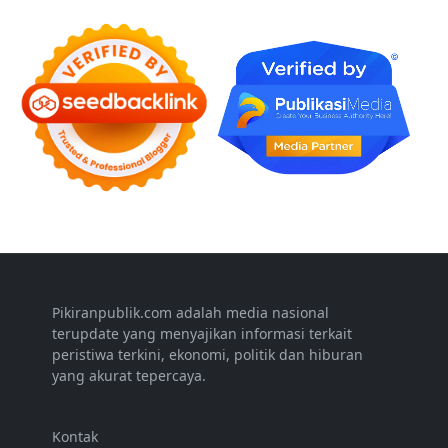
Pikiranpublik.com adalah media nasional
terupdate yang menyajikan informasi terkait
peristiwa terkini, ekonomi, politik dan hiburan
yang akurat tepercaya.
Kontak