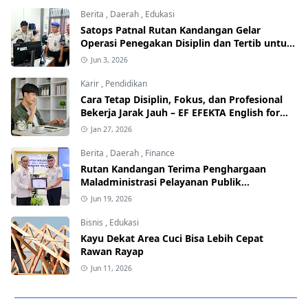
Berita
,
Daerah
,
Edukasi
Satops Patnal Rutan Kandangan Gelar
Operasi Penegakan Disiplin dan Tertib untuk
Perkuat Kedisiplinan
Jun 3, 2026
Karir
,
Pendidikan
Cara Tetap Disiplin, Fokus, dan Profesional
Bekerja Jarak Jauh – EF EFEKTA English for
Adults
Jan 27, 2026
Berita
,
Daerah
,
Finance
Rutan Kandangan Terima Penghargaan
Maladministrasi Pelayanan Publik
Kemenimipas Tahun 2025
Jun 19, 2026
Bisnis
,
Edukasi
Kayu Dekat Area Cuci Bisa Lebih Cepat
Rawan Rayap
Jun 11, 2026